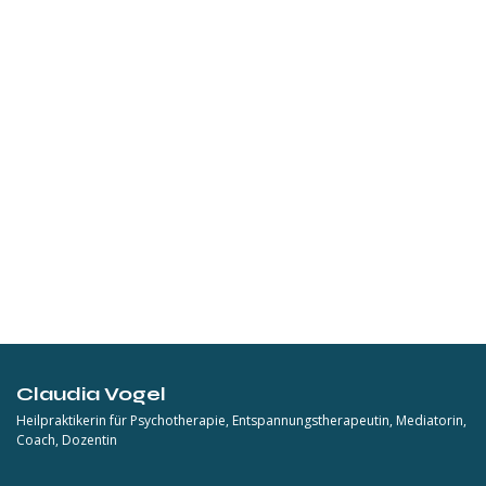
Claudia Vogel
Heilpraktikerin für Psychotherapie, Entspannungstherapeutin, Mediatorin,
Coach, Dozentin