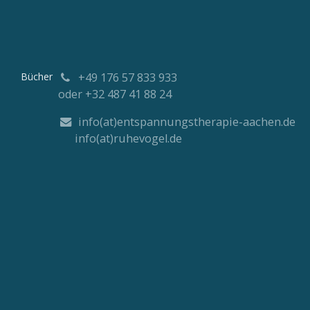
Bücher
͏
+49 176 57 833 933
oder +32 487 41 88 24
info(at)entspannungstherapie-aachen.de
info(at)ruhevogel.de