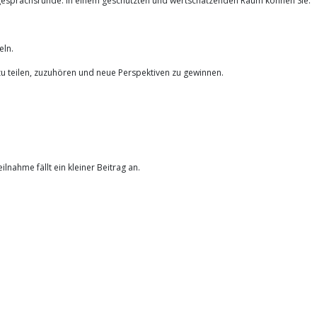
uengesprächsrunde. In einem geschützten und wertschätzenden Raum können Sie:
eln.
zu teilen, zuzuhören und neue Perspektiven zu gewinnen.
lnahme fällt ein kleiner Beitrag an.