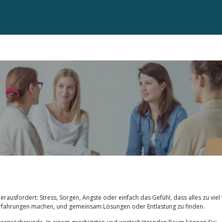
erausfordert: Stress, Sorgen, Ängste oder einfach das Gefühl, dass alles zu viel 
he Erfahrungen machen, und gemeinsam Lösungen oder Entlastung zu finden.